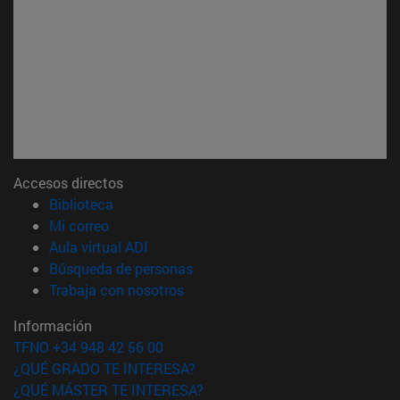
Accesos directos
(abre en nueva ventana)
Biblioteca
(abre en nueva ventana)
Mi correo
(abre en nueva ventana)
Aula virtual ADI
(abre en nueva ventana)
Búsqueda de personas
(abre en nueva ventana)
Trabaja con nosotros
Información
TFNO +34 948 42 56 00
¿QUÉ GRADO TE INTERESA?
¿QUÉ MÁSTER TE INTERESA?