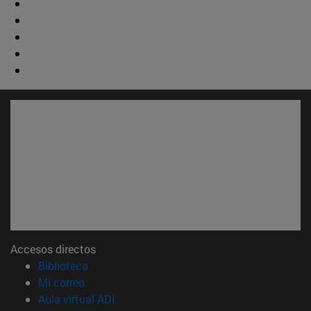
Accesos directos
(abre en nueva ventana)
Biblioteca
(abre en nueva ventana)
Mi correo
(abre en nueva ventana)
Aula virtual ADI