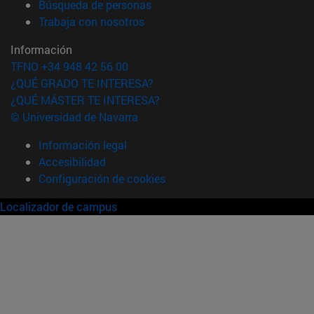
(abre en nueva ventana)
Búsqueda de personas
(abre en nueva ventana)
Trabaja con nosotros
Información
TFNO +34 948 42 56 00
¿QUÉ GRADO TE INTERESA?
¿QUÉ MÁSTER TE INTERESA?
© Universidad de Navarra
Información legal
Accesibilidad
Configuración de cookies
Localizador de campus