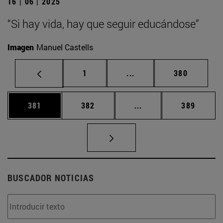
16 | 06 | 2025
“Si hay vida, hay que seguir educándose”
Imagen
Manuel Castells
Página
Páginas intermedias Us
Página
1
...
380
Página
Página
Páginas intermedias 
Página
381
382
...
389
BUSCADOR NOTICIAS