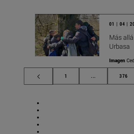
01 | 04 | 
Más allá
Urbasa
Imagen
Ced
Página
Páginas intermed
Págin
1
...
376