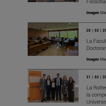
Filosofí
Imagen
Man
28 | 03 | 
La Facult
Doctoran
Imagen
Man
31 | 03 | 
La Rott
la compe
Universi