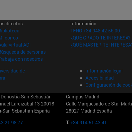
os directos
Información
(abre en nueva ventana)
Biblioteca
TFNO +34 948 42 56 00
(abre en nueva ventana)
Mi correo
¿QUÉ GRADO TE INTERESA?
(abre en nueva ventana)
Aula virtual ADI
¿QUÉ MÁSTER TE INTERESA
(abre en nueva ventana)
Búsqueda de personas
(abre en nueva ventana)
Trabaja con nosotros
versidad de
Información legal
rra
Accesibilidad
Configuración de coo
Donostia-San Sebastián
Campus Madrid
anuel Lardizabal 13 20018
Calle Marquesado de Sta. Marta
a-San Sebastián España
28027 Madrid España
43 21 98 77
T.
+34 914 51 43 41