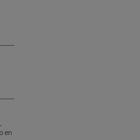
,
o en