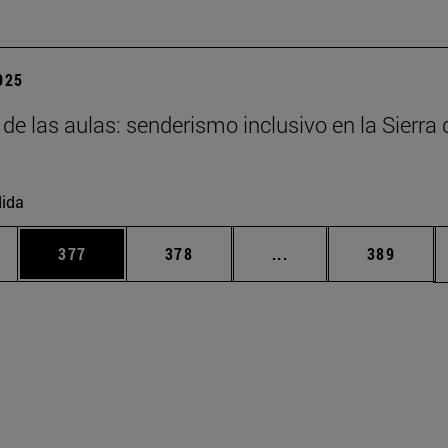
2025
 de las aulas: senderismo inclusivo en la Sierra 
ida
ias Use TAB para desplazarse.
a
Página
Página
Páginas intermedias 
Página
377
378
...
389