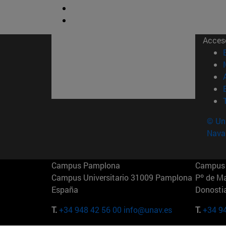
Acces
© Uni
Nava
Campus Pamplona
Campus 
Campus Universitario 31009 Pamplona
Pº de M
España
Donosti
T.
+34 948 42 56 00
info@unav.es
T.
+34 9