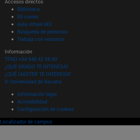
Accesos directos
(abre en nueva ventana)
Biblioteca
(abre en nueva ventana)
Mi correo
(abre en nueva ventana)
Aula virtual ADI
(abre en nueva ventana)
Búsqueda de personas
(abre en nueva ventana)
Trabaja con nosotros
Información
TFNO +34 948 42 56 00
¿QUÉ GRADO TE INTERESA?
¿QUÉ MÁSTER TE INTERESA?
© Universidad de Navarra
Información legal
Accesibilidad
Configuración de cookies
Localizador de campus