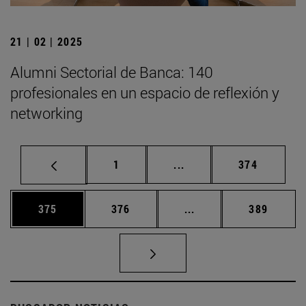
21 | 02 | 2025
Alumni Sectorial de Banca: 140
profesionales en un espacio de reflexión y
networking
Página
Páginas intermedias Us
Página
1
...
374
Página
Página
Páginas intermedias 
Página
375
376
...
389