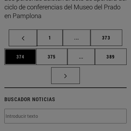
ciclo de conferencias del Museo del Prado
en Pamplona
Página
Páginas intermedias Us
Página
1
...
373
Página
Página
Páginas intermedias 
Página
374
375
...
389
BUSCADOR NOTICIAS