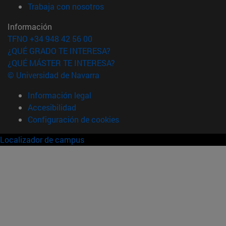
(abre en nueva ventana)
Trabaja con nosotros
Información
TFNO +34 948 42 56 00
¿QUÉ GRADO TE INTERESA?
¿QUÉ MÁSTER TE INTERESA?
© Universidad de Navarra
Información legal
Accesibilidad
Configuración de cookies
Localizador de campus