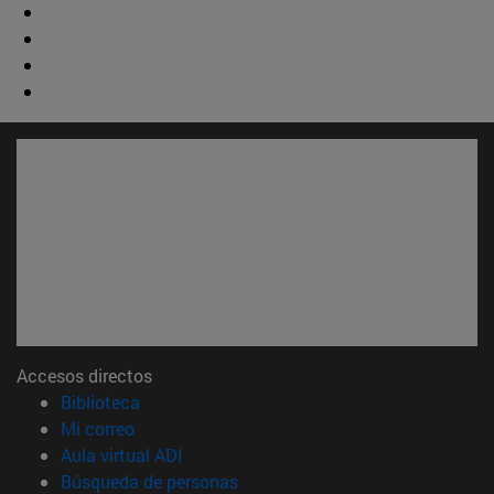
Accesos directos
(abre en nueva ventana)
Biblioteca
(abre en nueva ventana)
Mi correo
(abre en nueva ventana)
Aula virtual ADI
(abre en nueva ventana)
Búsqueda de personas