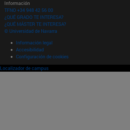
Información
TFNO +34 948 42 56 00
¿QUÉ GRADO TE INTERESA?
¿QUÉ MÁSTER TE INTERESA?
© Universidad de Navarra
Información legal
Accesibilidad
Configuración de cookies
Localizador de campus