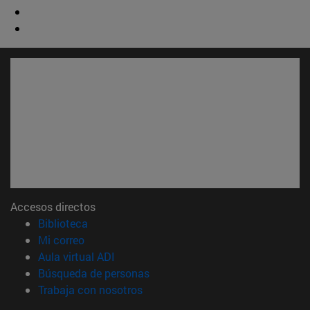
Accesos directos
(abre en nueva ventana)
Biblioteca
(abre en nueva ventana)
Mi correo
(abre en nueva ventana)
Aula virtual ADI
(abre en nueva ventana)
Búsqueda de personas
(abre en nueva ventana)
Trabaja con nosotros