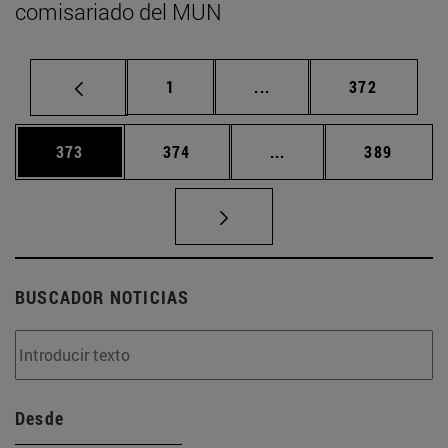
comisariado del MUN
Página
Páginas intermedias Us
Página
1
...
372
Página
Página
Páginas intermedias 
Página
373
374
...
389
BUSCADOR NOTICIAS
Desde