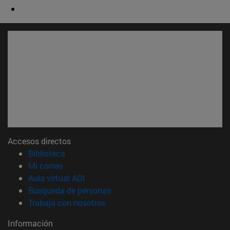
Accesos directos
(abre en nueva ventana)
Biblioteca
(abre en nueva ventana)
Mi correo
(abre en nueva ventana)
Aula virtual ADI
(abre en nueva ventana)
Búsqueda de personas
(abre en nueva ventana)
Trabaja con nosotros
Información