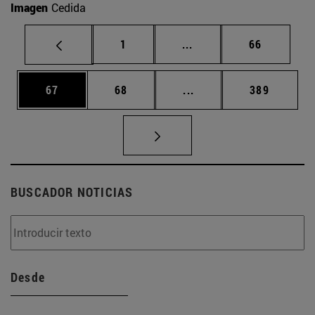
Imagen
Cedida
Página
Páginas intermedias Us
Página
1
...
66
Página
Página
Páginas intermedias U
Página
67
68
...
389
BUSCADOR NOTICIAS
Desde