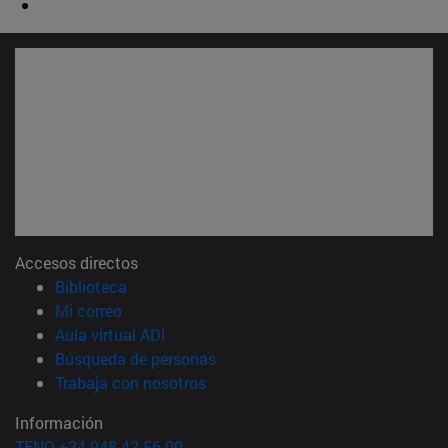
Accesos directos
(abre en nueva ventana)
Biblioteca
(abre en nueva ventana)
Mi correo
(abre en nueva ventana)
Aula virtual ADI
(abre en nueva ventana)
Búsqueda de personas
(abre en nueva ventana)
Trabaja con nosotros
Información
TFNO +34 948 42 56 00