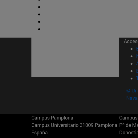
Acces
© Uni
Nava
Campus Pamplona
Campus 
Campus Universitario 31009 Pamplona
Pº de M
España
Donosti