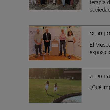
terapia 
sociedad
02 | 07 | 
El Museo
exposici
01 | 07 | 
¿Qué imp