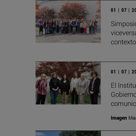
01 | 07 | 
Simposio
viceversa
contexto
01 | 07 | 
El Insti
Gobierno
comunica
Imagen
Mar