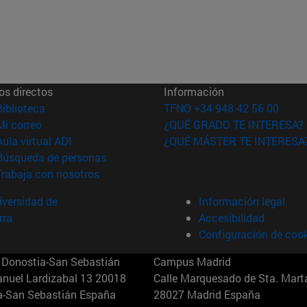
os directos
Información
(abre en nueva ventana)
Biblioteca
TFNO +34 948 42 56 00
(abre en nueva ventana)
Mi correo
¿QUÉ GRADO TE INTERESA?
(abre en nueva ventana)
Aula virtual ADI
¿QUÉ MÁSTER TE INTERESA
(abre en nueva ventana)
Búsqueda de personas
(abre en nueva ventana)
Trabaja con nosotros
versidad de
Información legal
rra
Accesibilidad
Configuración de coo
Donostia-San Sebastián
Campus Madrid
anuel Lardizabal 13 20018
Calle Marquesado de Sta. Marta
a-San Sebastián España
28027 Madrid España