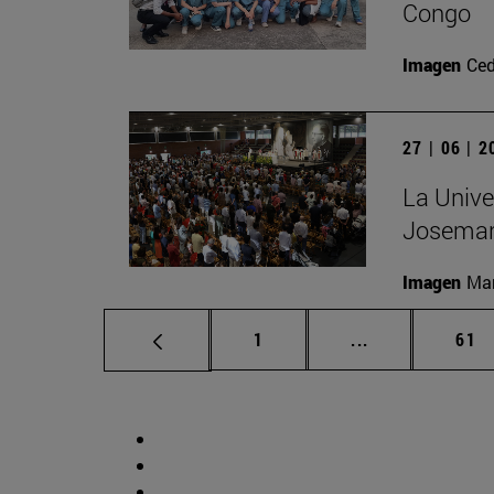
Congo
Imagen
Ced
27 | 06 | 
La Unive
Josemar
Imagen
Man
Página
Páginas interm
Pág
1
...
61