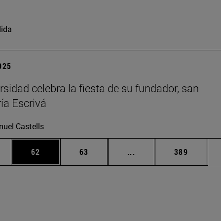
ida
2025
rsidad celebra la fiesta de su fundador, san
ía Escrivá
uel Castells
edias Use TAB para desplazarse.
ina
Página
Página
Páginas intermedias Us
Página
62
63
...
389