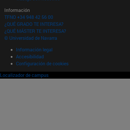
Información
TFNO +34 948 42 56 00
¿QUÉ GRADO TE INTERESA?
¿QUÉ MÁSTER TE INTERESA?
© Universidad de Navarra
Información legal
Accesibilidad
Configuración de cookies
Localizador de campus