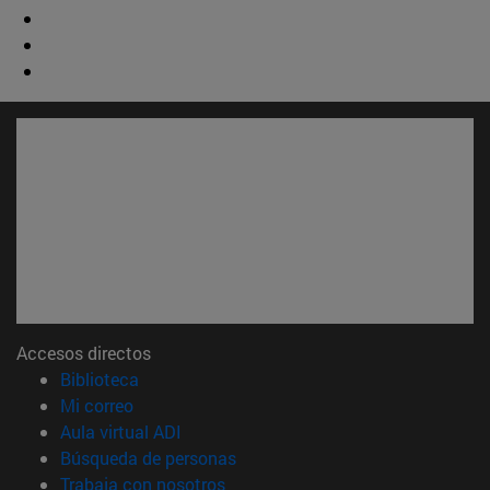
Accesos directos
(abre en nueva ventana)
Biblioteca
(abre en nueva ventana)
Mi correo
(abre en nueva ventana)
Aula virtual ADI
(abre en nueva ventana)
Búsqueda de personas
(abre en nueva ventana)
Trabaja con nosotros