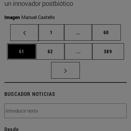
un innovador postbiótico
Imagen
Manuel Castells
Página
Páginas intermedias Us
Página
1
...
60
Página
Página
Páginas intermedias U
Página
61
62
...
389
BUSCADOR NOTICIAS
Desde