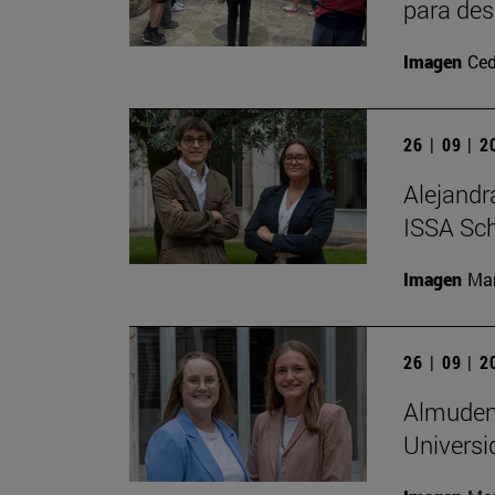
para des
Imagen
Ced
26 | 09 | 
Alejandr
ISSA Sc
Imagen
Man
26 | 09 | 
Almudena
Universi