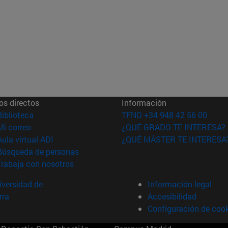
os directos
Información
(abre en nueva ventana)
Biblioteca
TFNO +34 948 42 56 00
(abre en nueva ventana)
Mi correo
¿QUÉ GRADO TE INTERESA?
(abre en nueva ventana)
Aula virtual ADI
¿QUÉ MÁSTER TE INTERESA
(abre en nueva ventana)
Búsqueda de personas
(abre en nueva ventana)
Trabaja con nosotros
versidad de
Información legal
rra
Accesibilidad
Configuración de coo