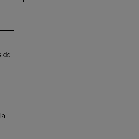
s de
la