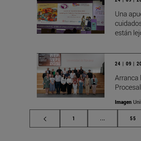
Una apue
cuidados
están le
24 | 09 | 
Arranca 
Procesal
Imagen
Uni
Página
Páginas interm
Pág
1
...
55