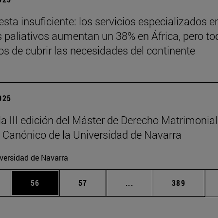
sta insuficiente: los servicios especializados e
 paliativos aumentan un 38% en África, pero to
jos de cubrir las necesidades del continente
2025
la III edición del Máster de Derecho Matrimonial
 Canónico de la Universidad de Navarra
versidad de Navarra
edias Use TAB para desplazarse.
ina
Página
Página
Páginas intermedias Us
Página
56
57
...
389