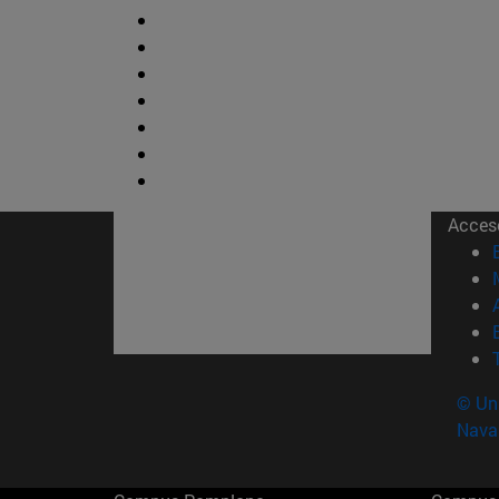
Acces
© Uni
Nava