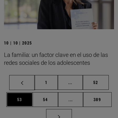
10 | 10 | 2025
La familia: un factor clave en el uso de las
redes sociales de los adolescentes
Página
Páginas intermedias Us
Página
1
...
52
Página
Página
Páginas intermedias U
Página
53
54
...
389