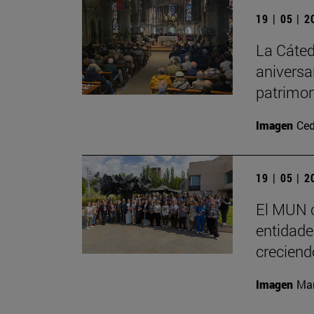
19 | 05 | 
La Cáted
aniversa
patrimon
Imagen
Ced
19 | 05 | 
El MUN c
entidades
creciend
Imagen
Man