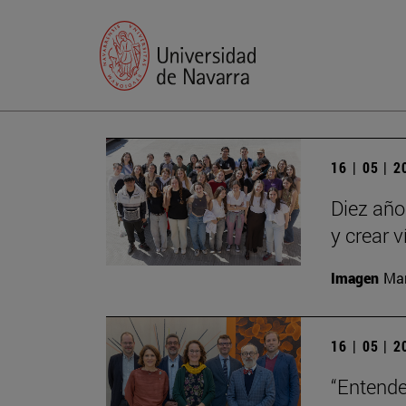
16 | 05 | 
Diez año
y crear 
Imagen
Man
16 | 05 | 
“Entende