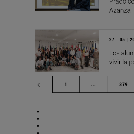
Prado co
Azanza
27 | 05 | 
Los alum
vivir la 
Página
Páginas intermed
Págin
1
...
379