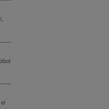
l,
útbol
 el