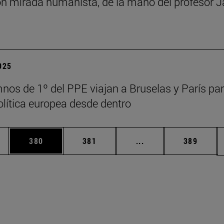
n mirada humanista, de la mano del profesor J
2025
nos de 1º del PPE viajan a Bruselas y París pa
política europea desde dentro
ias Use TAB para desplazarse.
a
Página
Página
Páginas intermedias 
Página
380
381
...
389