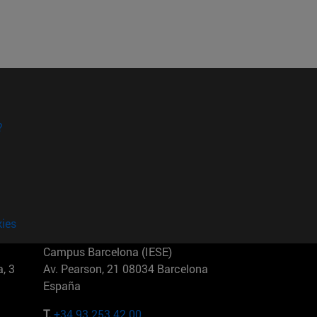
?
kies
Campus Barcelona (IESE)
, 3
Av. Pearson, 21 08034 Barcelona
España
T.
+34 93 253 42 00