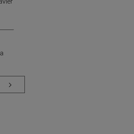
avier
ra
Use TAB para desplazarse.