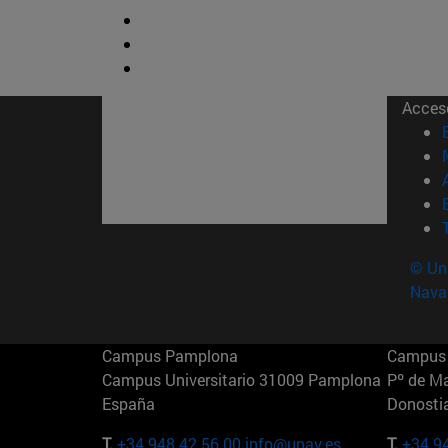
Acces
© Uni
Nava
Campus Pamplona
Campus 
Campus Universitario 31009 Pamplona
Pº de M
España
Donosti
T.
+34 948 42 56 00
info@unav.es
T.
+34 9