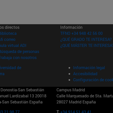
os directos
Información
(abre en nueva ventana)
Biblioteca
TFNO +34 948 42 56 00
(abre en nueva ventana)
Mi correo
¿QUÉ GRADO TE INTERESA?
(abre en nueva ventana)
Aula virtual ADI
¿QUÉ MÁSTER TE INTERESA
(abre en nueva ventana)
Búsqueda de personas
(abre en nueva ventana)
Trabaja con nosotros
versidad de
Información legal
rra
Accesibilidad
Configuración de coo
Donostia-San Sebastián
Campus Madrid
anuel Lardizabal 13 20018
Calle Marquesado de Sta. Marta
a-San Sebastián España
28027 Madrid España
43 21 98 77
T.
+34 914 51 43 41