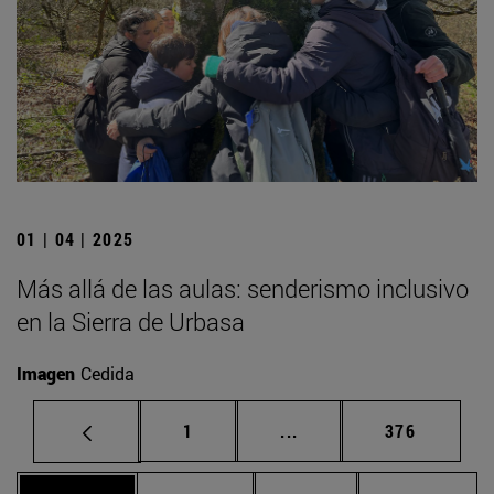
01 | 04 | 2025
Más allá de las aulas: senderismo inclusivo
en la Sierra de Urbasa
Imagen
Cedida
Página
Páginas intermedias Us
Página
1
...
376