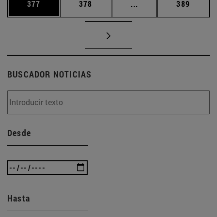
Página
Página
Páginas intermedias 
Página
377
378
...
389
BUSCADOR NOTICIAS
Desde
Hasta