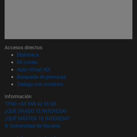
Accesos directos
(abre en nueva ventana)
Biblioteca
(abre en nueva ventana)
Mi correo
(abre en nueva ventana)
Aula virtual ADI
(abre en nueva ventana)
Búsqueda de personas
(abre en nueva ventana)
Trabaja con nosotros
Información
TFNO +34 948 42 56 00
¿QUÉ GRADO TE INTERESA?
¿QUÉ MÁSTER TE INTERESA?
© Universidad de Navarra