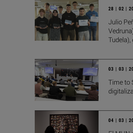
28 | 02 | 
Julio Pe
Vedruna)
Tudela),
03 | 03 | 
Time to 
digitali
04 | 03 | 