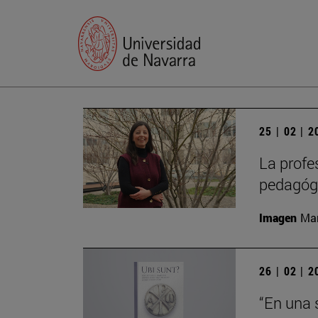
25 | 02 | 
La profe
pedagógi
Imagen
Man
26 | 02 | 
“En una 