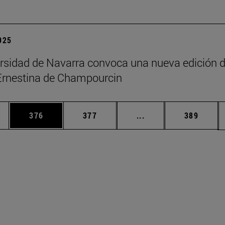
2025
rsidad de Navarra convoca una nueva edición d
Ernestina de Champourcin
ias Use TAB para desplazarse.
a
Página
Página
Páginas intermedias 
Página
376
377
...
389