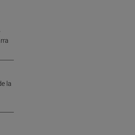
e
rra
de la