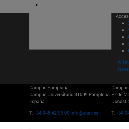
Acces
© Uni
Nava
Campus Pamplona
Campus 
Campus Universitario 31009 Pamplona
Pº de M
España
Donosti
T.
+34 948 42 56 00
info@unav.es
T.
+34 9
Campus Madrid (IESE)
Campus 