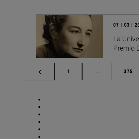
07 | 03 | 
La Unive
Premio 
Página
Páginas intermed
Págin
1
...
375