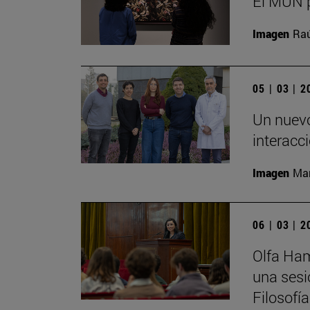
El MUN p
Imagen
Raú
05 | 03 | 
Un nuevo
interacc
Imagen
Man
06 | 03 | 
Olfa Ham
una sesi
Filosofí