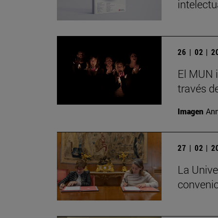
intelect
26 | 02 | 
El MUN i
través de
Imagen
Ann
27 | 02 | 
La Unive
convenio