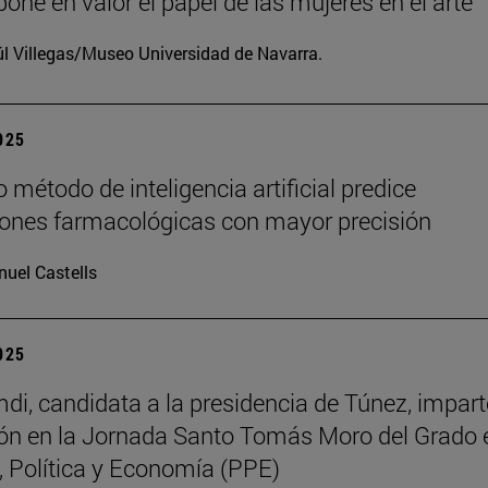
one en valor el papel de las mujeres en el arte
l Villegas/Museo Universidad de Navarra.
2025
 método de inteligencia artificial predice
iones farmacológicas con mayor precisión
uel Castells
2025
di, candidata a la presidencia de Túnez, impart
ón en la Jornada Santo Tomás Moro del Grado 
a, Política y Economía (PPE)