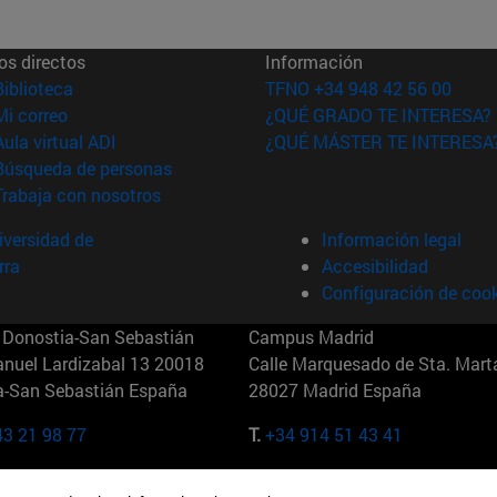
os directos
Información
(abre en nueva ventana)
Biblioteca
TFNO +34 948 42 56 00
(abre en nueva ventana)
Mi correo
¿QUÉ GRADO TE INTERESA?
(abre en nueva ventana)
Aula virtual ADI
¿QUÉ MÁSTER TE INTERESA
(abre en nueva ventana)
Búsqueda de personas
(abre en nueva ventana)
Trabaja con nosotros
versidad de
Información legal
rra
Accesibilidad
Configuración de coo
Donostia-San Sebastián
Campus Madrid
anuel Lardizabal 13 20018
Calle Marquesado de Sta. Marta
a-San Sebastián España
28027 Madrid España
43 21 98 77
T.
+34 914 51 43 41
Nueva York (IESE)
Campus Munich (IESE)