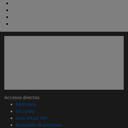
Accesos directos
(abre en nueva ventana)
Biblioteca
(abre en nueva ventana)
Mi correo
(abre en nueva ventana)
Aula virtual ADI
(abre en nueva ventana)
Búsqueda de personas