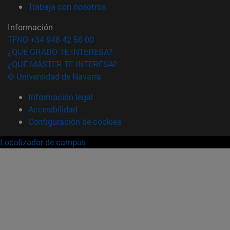
(abre en nueva ventana)
Trabaja con nosotros
Información
TFNO +34 948 42 56 00
¿QUÉ GRADO TE INTERESA?
¿QUÉ MÁSTER TE INTERESA?
© Universidad de Navarra
Información legal
Accesibilidad
Configuración de cookies
Localizador de campus