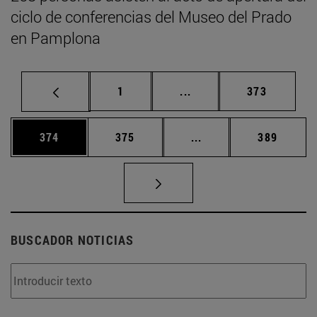
ciclo de conferencias del Museo del Prado
en Pamplona
Página
Páginas intermedias Us
Página
1
...
373
Página
Página
Páginas intermedias 
Página
374
375
...
389
BUSCADOR NOTICIAS