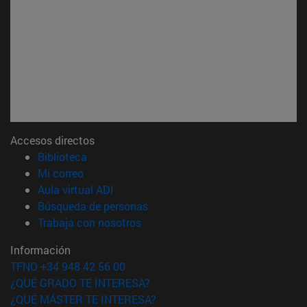
Accesos directos
(abre en nueva ventana)
Biblioteca
(abre en nueva ventana)
Mi correo
(abre en nueva ventana)
Aula virtual ADI
(abre en nueva ventana)
Búsqueda de personas
(abre en nueva ventana)
Trabaja con nosotros
Información
TFNO +34 948 42 56 00
¿QUÉ GRADO TE INTERESA?
¿QUÉ MÁSTER TE INTERESA?