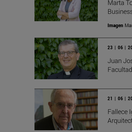
Marta To
Busines
Imagen
Man
23 | 06 | 
Juan Jos
Facultad
21 | 06 | 
Fallece I
Arquitec