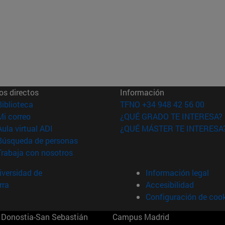
os directos
Información
(abre en nueva ventana)
Biblioteca
TFNO +34 948 42 56 00
(abre en nueva ventana)
Mi correo
¿QUÉ GRADO TE INTERESA?
(abre en nueva ventana)
Aula virtual ADI
¿QUÉ MÁSTER TE INTERESA
(abre en nueva ventana)
Búsqueda de personas
(abre en nueva ventana)
Trabaja con nosotros
versidad de
Información legal
rra
Accesibilidad
Configuración de coo
Donostia-San Sebastián
Campus Madrid