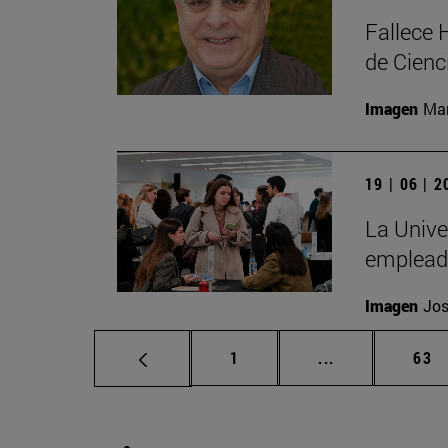
Fallece 
de Cienc
Imagen
Man
19 | 06 | 
La Unive
emplead
Imagen
Jos
Página
Páginas interm
Pág
1
...
63