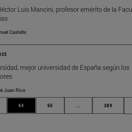
Héctor Luis Mancini, profesor emérito de la Facu
ias
uel Castells
2025
rsidad, mejor universidad de España según los
ores
é Juan Rico
edias Use TAB para desplazarse.
ina
Página
Página
Páginas intermedias Us
Página
64
65
...
389