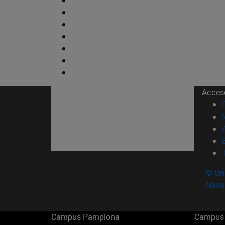
Acces
© Uni
Nava
Campus Pamplona
Campus 