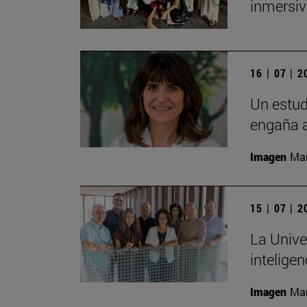
inmersiv
16 | 07 | 
Un estud
engaña a
Imagen
Man
15 | 07 | 
La Unive
inteligen
Imagen
Man