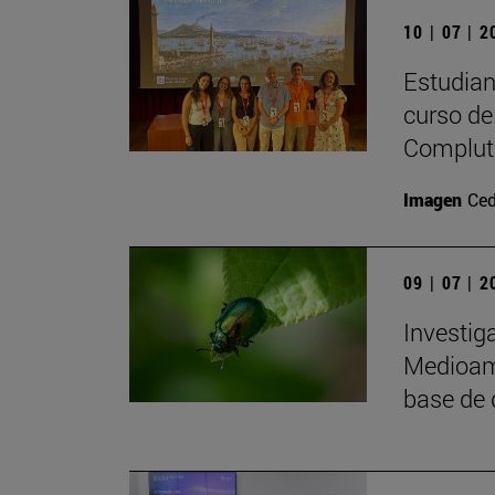
10 | 07 | 
Estudiant
curso de 
Complute
Imagen
Ced
09 | 07 | 
Investig
Medioamb
base de 