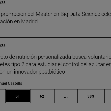
2025
 promoción del Máster en Big Data Science cel
ación en Madrid
2025
cto de nutrición personalizada busca voluntari
tes tipo 2 para estudiar el control del azúcar e
on un innovador postbiótico
uel Castells
edias Use TAB para desplazarse.
ina
Página
Página
Páginas intermedias Us
Página
61
62
...
389