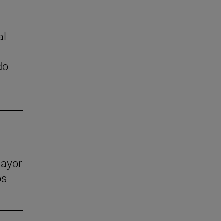
al
do
mayor
os