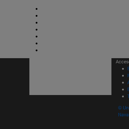
Acces
© Uni
Nava