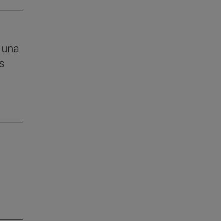
 una
s