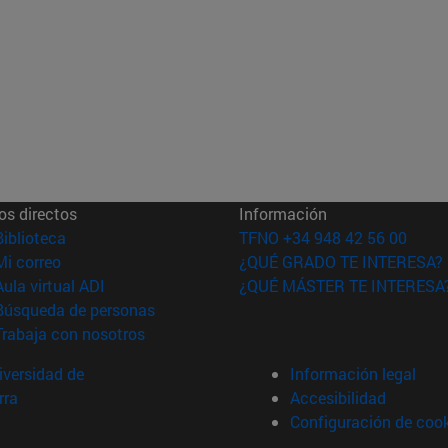
os directos
Información
(abre en nueva ventana)
Biblioteca
TFNO +34 948 42 56 00
(abre en nueva ventana)
Mi correo
¿QUÉ GRADO TE INTERESA?
(abre en nueva ventana)
Aula virtual ADI
¿QUÉ MÁSTER TE INTERESA
(abre en nueva ventana)
Búsqueda de personas
(abre en nueva ventana)
Trabaja con nosotros
versidad de
Información legal
rra
Accesibilidad
Configuración de coo