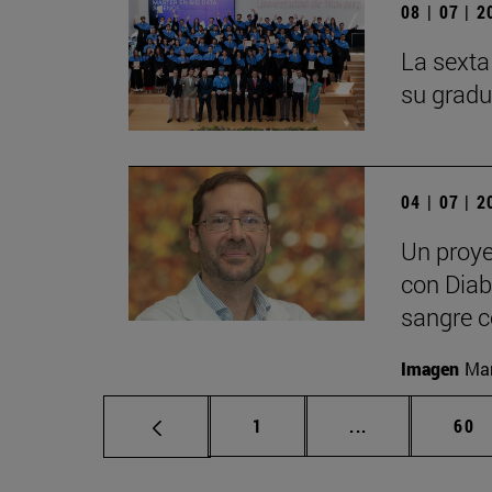
08 | 07 | 
La sexta
su gradu
04 | 07 | 
Un proye
con Diabe
sangre c
Imagen
Man
Página
Páginas interm
Pág
1
...
60