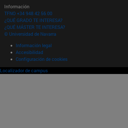
Información
TFNO +34 948 42 56 00
¿QUÉ GRADO TE INTERESA?
¿QUÉ MÁSTER TE INTERESA?
© Universidad de Navarra
Información legal
Accesibilidad
Configuración de cookies
Localizador de campus