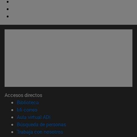
Accesos directos
(abre en nueva ventana)
Biblioteca
(abre en nueva ventana)
Mi correo
(abre en nueva ventana)
Aula virtual ADI
(abre en nueva ventana)
Búsqueda de personas
(abre en nueva ventana)
Trabaja con nosotros