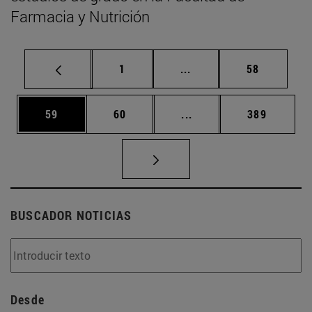
Farmacia y Nutrición
Página
Páginas intermedias Us
Página
1
...
58
Página
Página
Páginas intermedias U
Página
59
60
...
389
BUSCADOR NOTICIAS
Desde