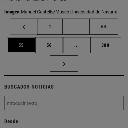
Imagen
Manuel Castells/Museo Universidad de Navarra
Página
Páginas intermedias Us
Página
1
...
54
Página
Página
Páginas intermedias U
Página
55
56
...
389
BUSCADOR NOTICIAS
Desde