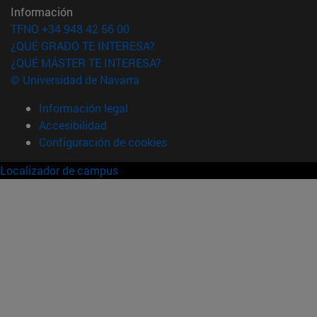
Información
TFNO +34 948 42 56 00
¿QUÉ GRADO TE INTERESA?
¿QUÉ MÁSTER TE INTERESA?
© Universidad de Navarra
Información legal
Accesibilidad
Configuración de cookies
Localizador de campus