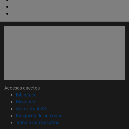
Accesos directos
(abre en nueva ventana)
Biblioteca
(abre en nueva ventana)
Mi correo
(abre en nueva ventana)
Aula virtual ADI
(abre en nueva ventana)
Búsqueda de personas
(abre en nueva ventana)
Trabaja con nosotros