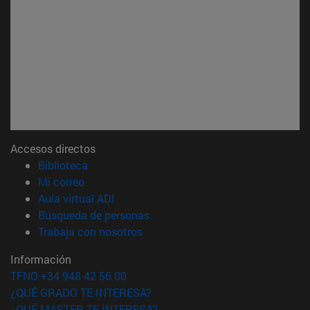
Accesos directos
(abre en nueva ventana)
Biblioteca
(abre en nueva ventana)
Mi correo
(abre en nueva ventana)
Aula virtual ADI
(abre en nueva ventana)
Búsqueda de personas
(abre en nueva ventana)
Trabaja con nosotros
Información
TFNO +34 948 42 56 00
¿QUÉ GRADO TE INTERESA?
¿QUÉ MÁSTER TE INTERESA?