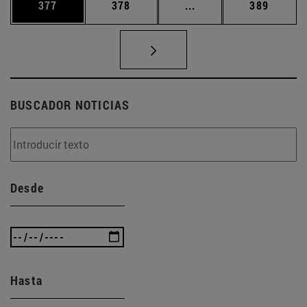
Página
Página
Páginas intermedias 
Página
377
378
...
389
BUSCADOR NOTICIAS
Desde
Hasta