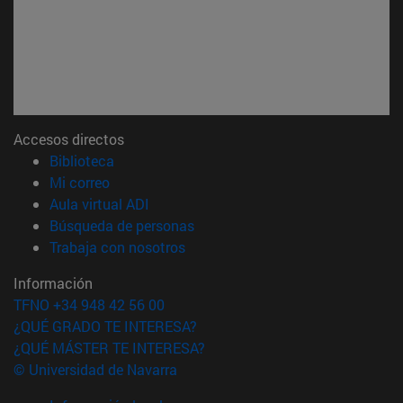
Accesos directos
(abre en nueva ventana)
Biblioteca
(abre en nueva ventana)
Mi correo
(abre en nueva ventana)
Aula virtual ADI
(abre en nueva ventana)
Búsqueda de personas
(abre en nueva ventana)
Trabaja con nosotros
Información
TFNO +34 948 42 56 00
¿QUÉ GRADO TE INTERESA?
¿QUÉ MÁSTER TE INTERESA?
© Universidad de Navarra