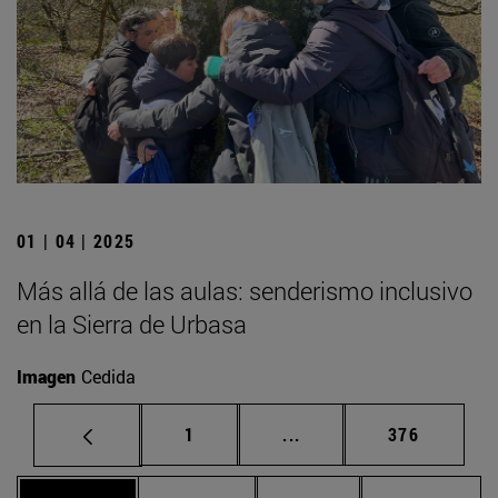
01 | 04 | 2025
Más allá de las aulas: senderismo inclusivo
en la Sierra de Urbasa
Imagen
Cedida
Página
Páginas intermedias Us
Página
1
...
376