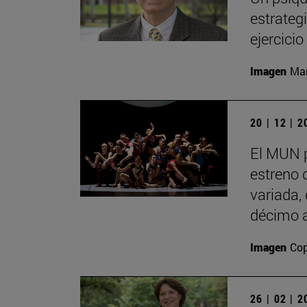
estrategi
ejercici
Imagen
Man
20 | 12 | 
El MUN 
estreno 
variada,
décimo a
Imagen
Cop
26 | 02 | 