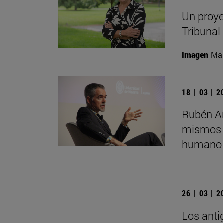
Un proye
Tribunal
Imagen
Man
18 | 03 | 
Rubén Ar
mismos s
humano 
26 | 03 | 
Los anti