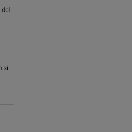
 del
 sí