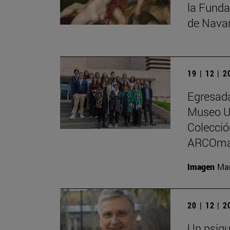
la Funda
de Nava
19 | 12 | 
Egresada
Museo Un
Colecci
ARCOma
Imagen
Man
20 | 12 | 
Un psiqu