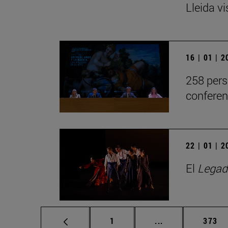
Lleida v
16 | 01 | 
258 pers
conferen
22 | 01 | 
El
Legad
Página
Páginas intermed
Págin
1
...
373