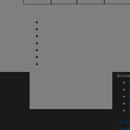
Acces
© Uni
Nava