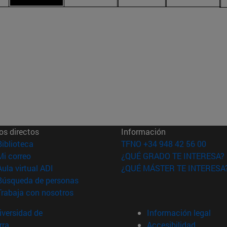
os directos
Información
(abre en nueva ventana)
Biblioteca
TFNO +34 948 42 56 00
(abre en nueva ventana)
Mi correo
¿QUÉ GRADO TE INTERESA?
(abre en nueva ventana)
Aula virtual ADI
¿QUÉ MÁSTER TE INTERESA
(abre en nueva ventana)
Búsqueda de personas
(abre en nueva ventana)
Trabaja con nosotros
versidad de
Información legal
rra
Accesibilidad