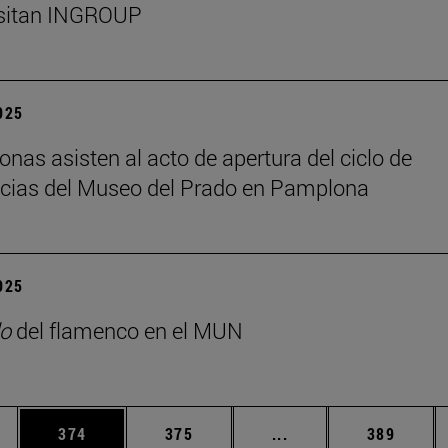
isitan INGROUP
2025
onas asisten al acto de apertura del ciclo de
cias del Museo del Prado en Pamplona
2025
o
del flamenco en el MUN
ias Use TAB para desplazarse.
a
Página
Página
Páginas intermedias 
Página
374
375
...
389