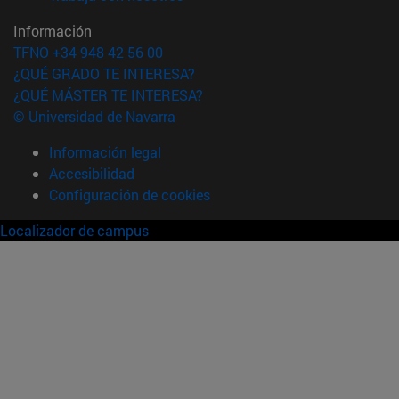
Información
TFNO +34 948 42 56 00
¿QUÉ GRADO TE INTERESA?
¿QUÉ MÁSTER TE INTERESA?
© Universidad de Navarra
Información legal
Accesibilidad
Configuración de cookies
Localizador de campus