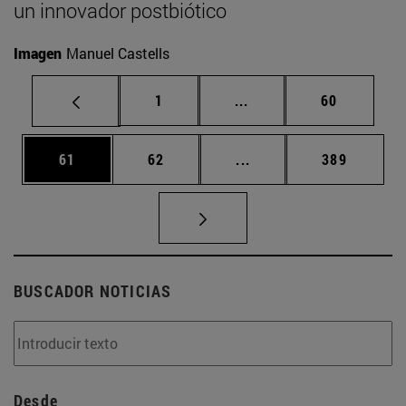
un innovador postbiótico
Imagen
Manuel Castells
Página
Páginas intermedias Us
Página
1
...
60
Página
Página
Páginas intermedias U
Página
61
62
...
389
BUSCADOR NOTICIAS
Desde