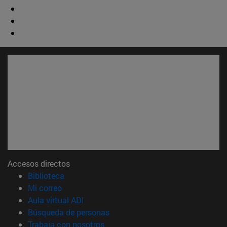
Accesos directos
(abre en nueva ventana)
Biblioteca
(abre en nueva ventana)
Mi correo
(abre en nueva ventana)
Aula virtual ADI
(abre en nueva ventana)
Búsqueda de personas
(abre en nueva ventana)
Trabaja con nosotros