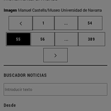
Imagen
Manuel Castells/Museo Universidad de Navarra
Página
Páginas intermedias Us
Página
1
...
54
Página
Página
Páginas intermedias U
Página
55
56
...
389
BUSCADOR NOTICIAS
Desde