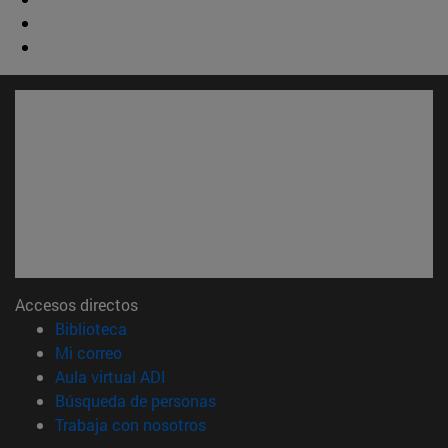
Accesos directos
(abre en nueva ventana)
Biblioteca
(abre en nueva ventana)
Mi correo
(abre en nueva ventana)
Aula virtual ADI
(abre en nueva ventana)
Búsqueda de personas
(abre en nueva ventana)
Trabaja con nosotros