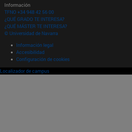
Información
TFNO +34 948 42 56 00
¿QUÉ GRADO TE INTERESA?
¿QUÉ MÁSTER TE INTERESA?
© Universidad de Navarra
Información legal
Accesibilidad
Configuración de cookies
Localizador de campus