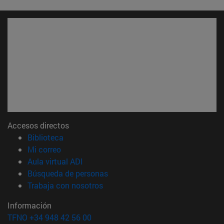
Accesos directos
(abre en nueva ventana)
Biblioteca
(abre en nueva ventana)
Mi correo
(abre en nueva ventana)
Aula virtual ADI
(abre en nueva ventana)
Búsqueda de personas
(abre en nueva ventana)
Trabaja con nosotros
Información
TFNO +34 948 42 56 00