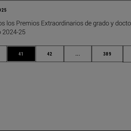
2025
s los Premios Extraordinarios de grado y doct
o 2024-25
edias Use TAB para desplazarse.
ina
Página
Página
Páginas intermedias Us
Página
41
42
...
389