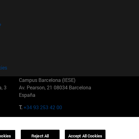
?
kies
Campus Barcelona (IESE)
, 3
Av. Pearson, 21 08034 Barcelona
España
T.
+34 93 253 42 00
Campus Sao Paulo (IESE)
5
Rua Martiniano de Carvalho, 573
01321001 Bela Vista Brasil
ookies
Reject All
Accept All Cookies