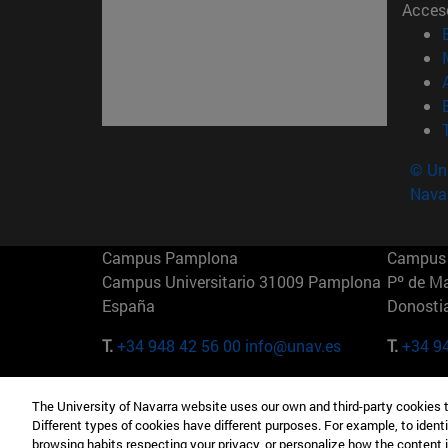
Acces
© Uni
Nava
Campus Pamplona
Campus 
Campus Universitario 31009 Pamplona
Pº de M
España
Donosti
T.
+34 948 42 56 00
info@unav.es
T.
+34 9
Campus Madrid (IESE)
Campus 
The University of Navarra website uses our own and third-party cookies 
Camino del Cerro Águila 3 28023
165 W 5
Different types of cookies have different purposes. For example, to identi
Madrid España
EE.UU
browsing habits respecting your privacy, or personalize how the content 