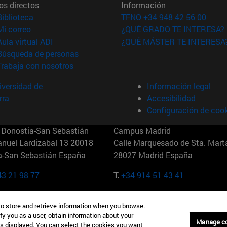
os directos
Información
(abre en nueva ventana)
Biblioteca
TFNO +34 948 42 56 00
(abre en nueva ventana)
Mi correo
¿QUÉ GRADO TE INTERESA?
(abre en nueva ventana)
Aula virtual ADI
¿QUÉ MÁSTER TE INTERESA
(abre en nueva ventana)
Búsqueda de personas
(abre en nueva ventana)
Trabaja con nosotros
versidad de
Información legal
rra
Accesibilidad
Configuración de coo
Donostia-San Sebastián
Campus Madrid
anuel Lardizabal 13 20018
Calle Marquesado de Sta. Marta
a-San Sebastián España
28027 Madrid España
43 21 98 77
T.
+34 914 51 43 41
Nueva York (IESE)
Campus Munich (IESE)
to store and retrieve information when you browse.
7th St 10019-2201 Nueva York
Maria-Theresia-Straße 15 8167
fy you as a user, obtain information about your
Múnich Alemania
Manage c
is displayed. You can select the cookies you want