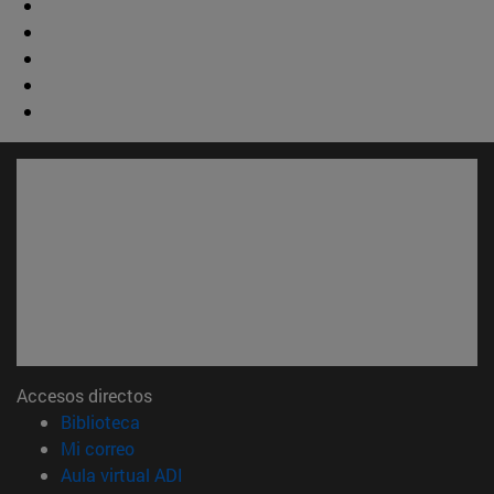
Accesos directos
(abre en nueva ventana)
Biblioteca
(abre en nueva ventana)
Mi correo
(abre en nueva ventana)
Aula virtual ADI