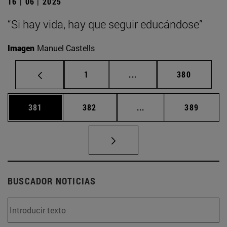
16 | 06 | 2025
“Si hay vida, hay que seguir educándose”
Imagen
Manuel Castells
Página
Páginas intermedias Us
Página
1
...
380
Página
Página
Páginas intermedias 
Página
381
382
...
389
BUSCADOR NOTICIAS