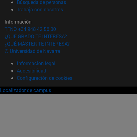
(abre en nueva ventana)
Búsqueda de personas
(abre en nueva ventana)
Trabaja con nosotros
Información
TFNO +34 948 42 56 00
¿QUÉ GRADO TE INTERESA?
¿QUÉ MÁSTER TE INTERESA?
© Universidad de Navarra
Información legal
Accesibilidad
Configuración de cookies
Localizador de campus