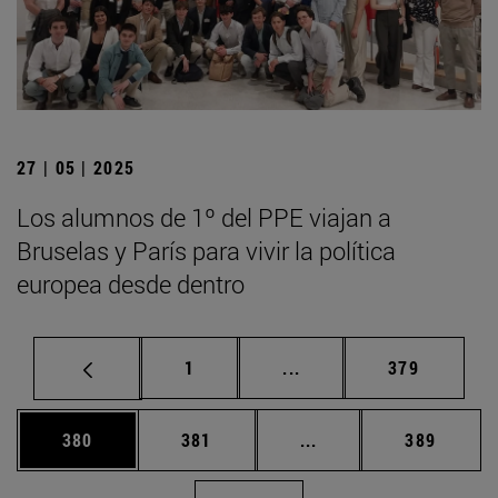
27 | 05 | 2025
Los alumnos de 1º del PPE viajan a
Bruselas y París para vivir la política
europea desde dentro
Página
Páginas intermedias Us
Página
1
...
379
Página
Página
Páginas intermedias 
Página
380
381
...
389