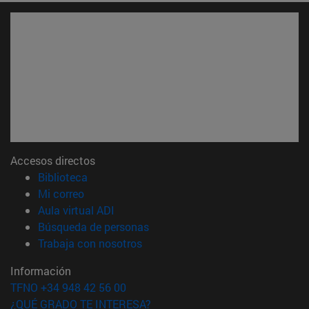
Accesos directos
(abre en nueva ventana)
Biblioteca
(abre en nueva ventana)
Mi correo
(abre en nueva ventana)
Aula virtual ADI
(abre en nueva ventana)
Búsqueda de personas
(abre en nueva ventana)
Trabaja con nosotros
Información
TFNO +34 948 42 56 00
¿QUÉ GRADO TE INTERESA?