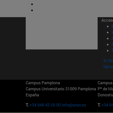
Acces
© Uni
Nava
Campus Pamplona
Campus 
Campus Universitario 31009 Pamplona
Pº de M
España
Donosti
T.
+34 948 42 56 00
info@unav.es
T.
+34 9