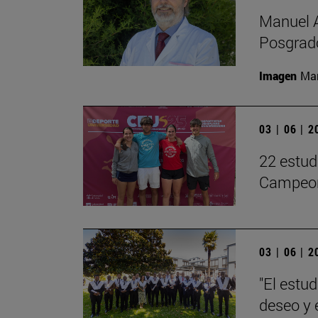
Manuel A
Posgrado
Imagen
Man
03 | 06 | 
22 estud
Campeon
03 | 06 | 
"El estu
deseo y 