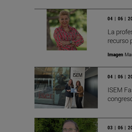
04 | 06 | 
La profe
recurso 
Imagen
Man
04 | 06 | 
ISEM Fas
congreso
03 | 06 | 