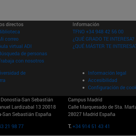
os directos
Información
(abre en nueva ventana)
Biblioteca
TFNO +34 948 42 56 00
(abre en nueva ventana)
Mi correo
¿QUÉ GRADO TE INTERESA?
(abre en nueva ventana)
Aula virtual ADI
¿QUÉ MÁSTER TE INTERESA
(abre en nueva ventana)
Búsqueda de personas
(abre en nueva ventana)
Trabaja con nosotros
versidad de
Información legal
rra
Accesibilidad
Configuración de coo
Donostia-San Sebastián
Campus Madrid
anuel Lardizabal 13 20018
Calle Marquesado de Sta. Marta
a-San Sebastián España
28027 Madrid España
43 21 98 77
T.
+34 914 51 43 41