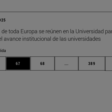
2025
 de toda Europa se reúnen en la Universidad pa
el avance institucional de las universidades
ida
edias Use TAB para desplazarse.
ina
Página
Página
Páginas intermedias Us
Página
67
68
...
389