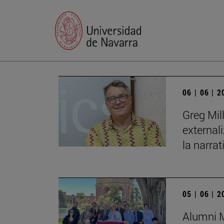
06 | 06 | 
Greg Mil
external
la narrat
05 | 06 | 
Alumni M