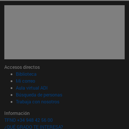
Accesos directos
(abre en nueva ventana)
Biblioteca
(abre en nueva ventana)
Mi correo
(abre en nueva ventana)
Aula virtual ADI
(abre en nueva ventana)
Búsqueda de personas
(abre en nueva ventana)
Trabaja con nosotros
Información
TFNO +34 948 42 56 00
¿QUÉ GRADO TE INTERESA?