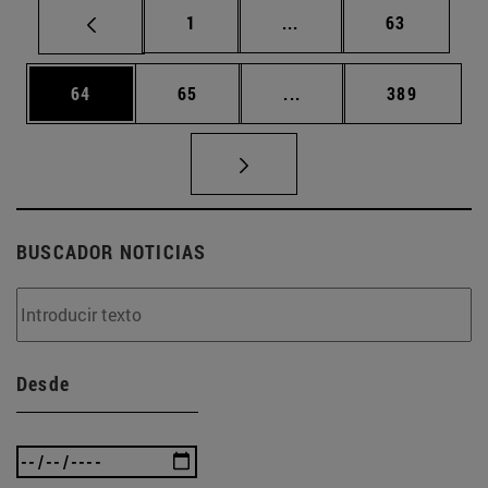
Página
Páginas intermedias Us
Página
1
...
63
Página
Página
Páginas intermedias U
Página
64
65
...
389
BUSCADOR NOTICIAS
Desde