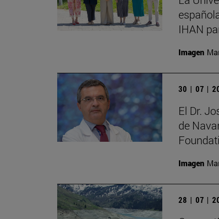
española
IHAN par
Imagen
Man
30 | 07 | 
El Dr. J
de Navar
Foundat
Imagen
Man
28 | 07 | 