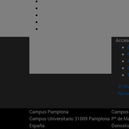
Acces
© Uni
Nava
Campus Pamplona
Campus 
Campus Universitario 31009 Pamplona
Pº de M
España
Donosti