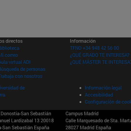
os directos
Información
(abre en nueva ventana)
Biblioteca
TFNO +34 948 42 56 00
(abre en nueva ventana)
Mi correo
¿QUÉ GRADO TE INTERESA?
(abre en nueva ventana)
Aula virtual ADI
¿QUÉ MÁSTER TE INTERESA
(abre en nueva ventana)
Búsqueda de personas
(abre en nueva ventana)
Trabaja con nosotros
versidad de
Información legal
rra
Accesibilidad
Configuración de coo
Donostia-San Sebastián
Campus Madrid
anuel Lardizabal 13 20018
Calle Marquesado de Sta. Marta
a-San Sebastián España
28027 Madrid España