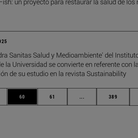
ish: un proyecto para restaurar la salud de los 
2025
dra Sanitas Salud y Medioambiente' del Institut
 la Universidad se convierte en referente con l
ón de su estudio en la revista Sustainability
edias Use TAB para desplazarse.
ina
Página
Página
Páginas intermedias Us
Página
60
61
...
389