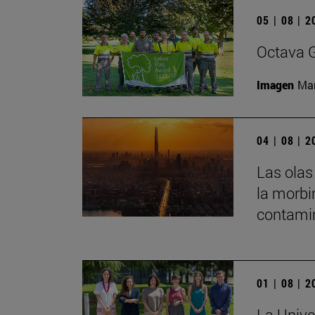
05 | 08 | 
Octava G
Imagen
Man
04 | 08 | 
Las olas
la morbi
contamin
01 | 08 | 
La Unive