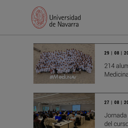
29 | 08 | 
214 alum
Medicin
27 | 08 | 
Jornada 
del curs