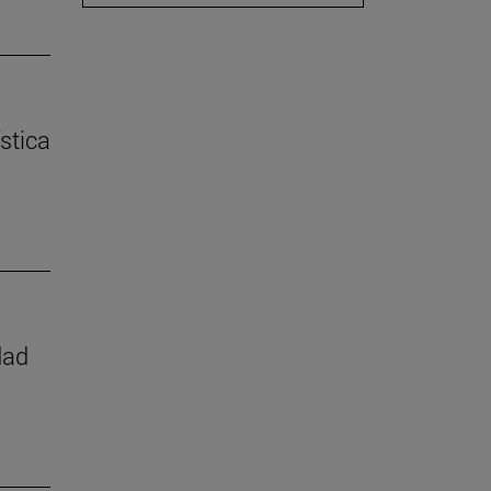
stica
dad