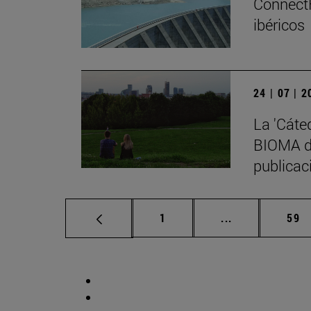
ConnectF
ibéricos
24 | 07 | 
La 'Cáte
BIOMA de
publicaci
Página
Páginas interm
Pág
1
...
59