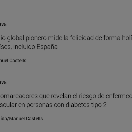
2025
io global pionero mide la felicidad de forma holí
íses, incluido España
uel Castells
2025
iomarcadores que revelan el riesgo de enferme
scular en personas con diabetes tipo 2
ida/Manuel Castells