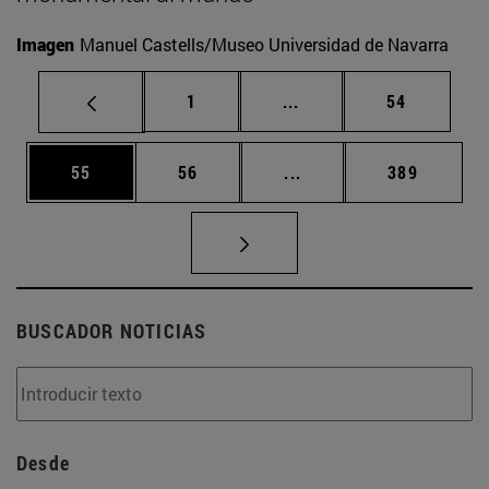
Imagen
Manuel Castells/Museo Universidad de Navarra
Página
Páginas intermedias Us
Página
1
...
54
Página
Página
Páginas intermedias U
Página
55
56
...
389
BUSCADOR NOTICIAS
Desde