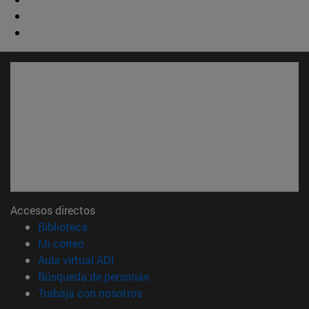
Accesos directos
(abre en nueva ventana)
Biblioteca
(abre en nueva ventana)
Mi correo
(abre en nueva ventana)
Aula virtual ADI
(abre en nueva ventana)
Búsqueda de personas
(abre en nueva ventana)
Trabaja con nosotros