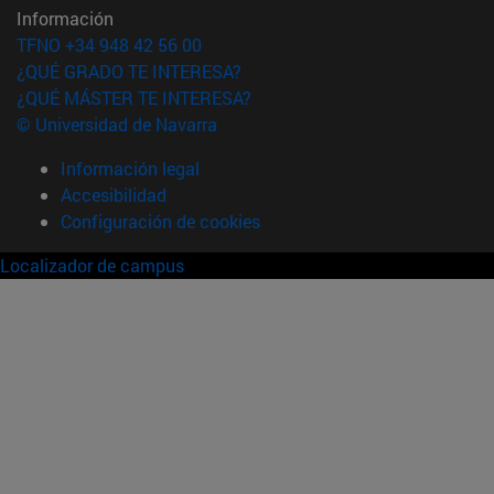
Información
TFNO +34 948 42 56 00
¿QUÉ GRADO TE INTERESA?
¿QUÉ MÁSTER TE INTERESA?
© Universidad de Navarra
Información legal
Accesibilidad
Configuración de cookies
Localizador de campus