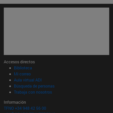
Accesos directos
(abre en nueva ventana)
Biblioteca
(abre en nueva ventana)
Mi correo
(abre en nueva ventana)
Aula virtual ADI
(abre en nueva ventana)
Búsqueda de personas
(abre en nueva ventana)
Trabaja con nosotros
Información
TFNO +34 948 42 56 00