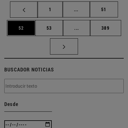
Página
Páginas intermedias Us
Página
1
...
51
Página
Página
Páginas intermedias U
Página
52
53
...
389
BUSCADOR NOTICIAS
Desde