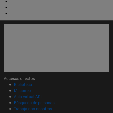
Accesos directos
(abre en nueva ventana)
Biblioteca
(abre en nueva ventana)
Mi correo
(abre en nueva ventana)
Aula virtual ADI
(abre en nueva ventana)
Búsqueda de personas
(abre en nueva ventana)
Trabaja con nosotros