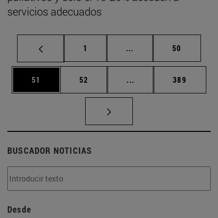
servicios adecuados
Página
Páginas intermedias Us
Página
1
...
50
Página
Página
Páginas intermedias U
Página
51
52
...
389
BUSCADOR NOTICIAS
Desde