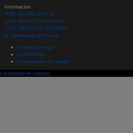
Información
TFNO +34 948 42 56 00
¿QUÉ GRADO TE INTERESA?
¿QUÉ MÁSTER TE INTERESA?
© Universidad de Navarra
Información legal
Accesibilidad
Configuración de cookies
Localizador de campus