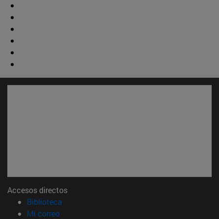
Accesos directos
(abre en nueva ventana)
Biblioteca
(abre en nueva ventana)
Mi correo