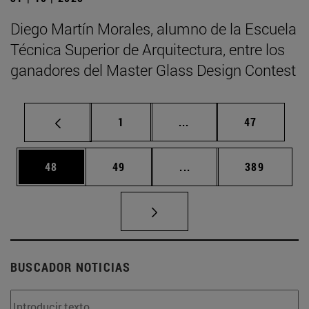
Diego Martín Morales, alumno de la Escuela
Técnica Superior de Arquitectura, entre los
ganadores del Master Glass Design Contest
Página
Páginas intermedias Us
Página
1
...
47
Página
Página
Páginas intermedias U
Página
48
49
...
389
BUSCADOR NOTICIAS