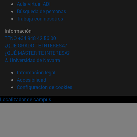
(abre en nueva ventana)
Aula virtual ADI
(abre en nueva ventana)
Búsqueda de personas
(abre en nueva ventana)
Trabaja con nosotros
Información
TFNO +34 948 42 56 00
¿QUÉ GRADO TE INTERESA?
¿QUÉ MÁSTER TE INTERESA?
© Universidad de Navarra
Información legal
Accesibilidad
Configuración de cookies
Localizador de campus