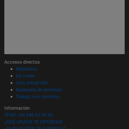
Accesos directos
(abre en nueva ventana)
Biblioteca
(abre en nueva ventana)
Mi correo
(abre en nueva ventana)
Aula virtual ADI
(abre en nueva ventana)
Búsqueda de personas
(abre en nueva ventana)
Trabaja con nosotros
Información
TFNO +34 948 42 56 00
¿QUÉ GRADO TE INTERESA?
¿QUÉ MÁSTER TE INTERESA?