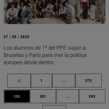
27 | 05 | 2025
Los alumnos de 1º del PPE viajan a
Bruselas y París para vivir la política
europea desde dentro
Página
Páginas intermedias Us
Página
1
...
379
Página
Página
Páginas intermedias 
Página
380
381
...
389