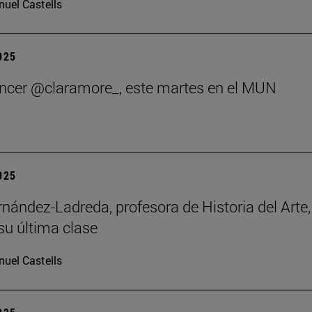
uel Castells
2025
encer @claramore_, este martes en el MUN
2025
rnández-Ladreda, profesora de Historia del Arte,
su última clase
uel Castells