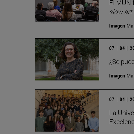
El MUN f
slow art
Imagen
Man
07 | 04 | 
¿Se pued
Imagen
Man
07 | 04 | 
La Unive
Excelenc