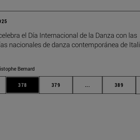
2025
elebra el Día Internacional de la Danza con las
s nacionales de danza contemporánea de Itali
istophe Bernard
ias Use TAB para desplazarse.
a
Página
Página
Páginas intermedias 
Página
378
379
...
389