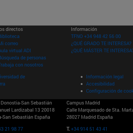
os directos
Información
(abre en nueva ventana)
Biblioteca
TFNO +34 948 42 56 00
(abre en nueva ventana)
Mi correo
¿QUÉ GRADO TE INTERESA?
(abre en nueva ventana)
Aula virtual ADI
¿QUÉ MÁSTER TE INTERESA
(abre en nueva ventana)
Búsqueda de personas
(abre en nueva ventana)
Trabaja con nosotros
versidad de
Información legal
rra
Accesibilidad
Configuración de coo
Donostia-San Sebastián
Campus Madrid
anuel Lardizabal 13 20018
Calle Marquesado de Sta. Marta
a-San Sebastián España
28027 Madrid España
43 21 98 77
T.
+34 914 51 43 41