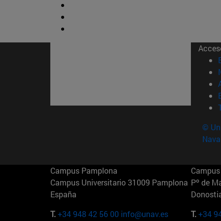
Acces
© Uni
Nava
Campus Pamplona
Campus 
Campus Universitario 31009 Pamplona
Pº de M
España
Donosti
T.
+34 948 42 56 00
info@unav.es
T.
+34 9