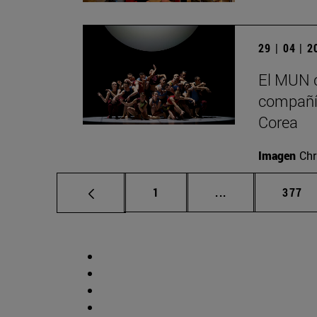
29 | 04 | 
El MUN c
compañía
Corea
Imagen
Chr
Página
Páginas intermed
Págin
1
...
377