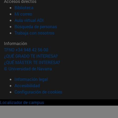
Accesos directos
(abre en nueva ventana)
Biblioteca
(abre en nueva ventana)
Mi correo
(abre en nueva ventana)
Aula virtual ADI
(abre en nueva ventana)
Búsqueda de personas
(abre en nueva ventana)
Trabaja con nosotros
Información
TFNO +34 948 42 56 00
¿QUÉ GRADO TE INTERESA?
¿QUÉ MÁSTER TE INTERESA?
© Universidad de Navarra
Información legal
Accesibilidad
Configuración de cookies
Localizador de campus