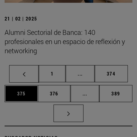
21 | 02 | 2025
Alumni Sectorial de Banca: 140
profesionales en un espacio de reflexión y
networking
Página
Páginas intermedias Us
Página
1
...
374
Página
Página
Páginas intermedias 
Página
375
376
...
389