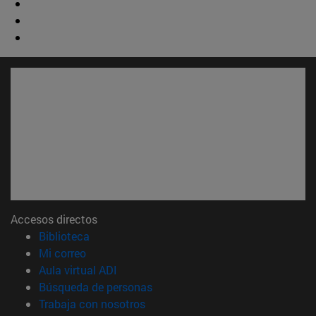
Accesos directos
(abre en nueva ventana)
Biblioteca
(abre en nueva ventana)
Mi correo
(abre en nueva ventana)
Aula virtual ADI
(abre en nueva ventana)
Búsqueda de personas
(abre en nueva ventana)
Trabaja con nosotros