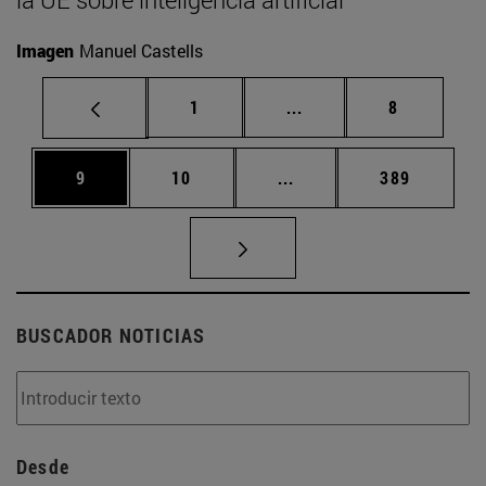
Imagen
Manuel Castells
Página
Páginas intermedias U
Página
1
...
8
Página
Página
Páginas intermedias Us
Página
9
10
...
389
BUSCADOR NOTICIAS
Desde