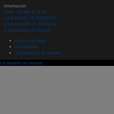
Información
TFNO +34 948 42 56 00
¿QUÉ GRADO TE INTERESA?
¿QUÉ MÁSTER TE INTERESA?
© Universidad de Navarra
Información legal
Accesibilidad
Configuración de cookies
Localizador de campus