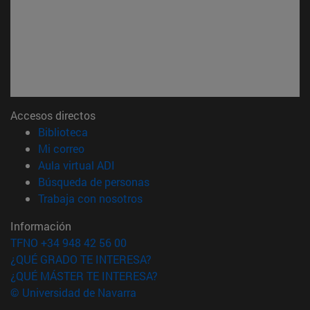
Accesos directos
(abre en nueva ventana)
Biblioteca
(abre en nueva ventana)
Mi correo
(abre en nueva ventana)
Aula virtual ADI
(abre en nueva ventana)
Búsqueda de personas
(abre en nueva ventana)
Trabaja con nosotros
Información
TFNO +34 948 42 56 00
¿QUÉ GRADO TE INTERESA?
¿QUÉ MÁSTER TE INTERESA?
© Universidad de Navarra