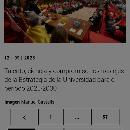
12 | 09 | 2025
Talento, ciencia y compromiso: los tres ejes
de la Estrategia de la Universidad para el
periodo 2025-2030
Imagen
Manuel Castells
Página
Páginas intermedias Us
Página
1
...
57