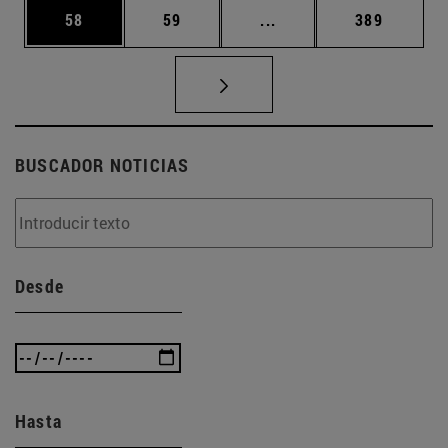
Página
Página
Páginas intermedias U
Página
58
59
...
389
BUSCADOR NOTICIAS
Desde
Hasta