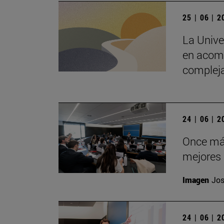
25 | 06 | 
La Unive
en acomp
complej
24 | 06 | 
Once más
mejores 
Imagen
Jos
24 | 06 | 