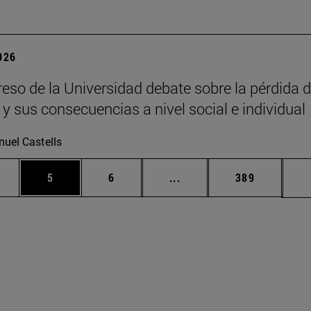
2026
eso de la Universidad debate sobre la pérdida d
 y sus consecuencias a nivel social e individual
uel Castells
rmedias Use TAB para desplazarse.
gina
Página
Página
Páginas intermedias Use
Página
5
6
...
389