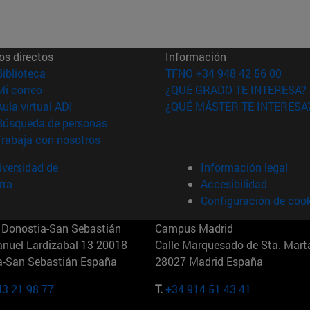
os directos
Información
(abre en nueva ventana)
Biblioteca
TFNO +34 948 42 56 00
(abre en nueva ventana)
Mi correo
¿QUÉ GRADO TE INTERESA?
(abre en nueva ventana)
Aula virtual ADI
¿QUÉ MÁSTER TE INTERESA
(abre en nueva ventana)
Búsqueda de personas
(abre en nueva ventana)
Trabaja con nosotros
versidad de
Información legal
rra
Accesibilidad
Configuración de coo
Donostia-San Sebastián
Campus Madrid
anuel Lardizabal 13 20018
Calle Marquesado de Sta. Marta
a-San Sebastián España
28027 Madrid España
43 21 98 77
T.
+34 914 51 43 41