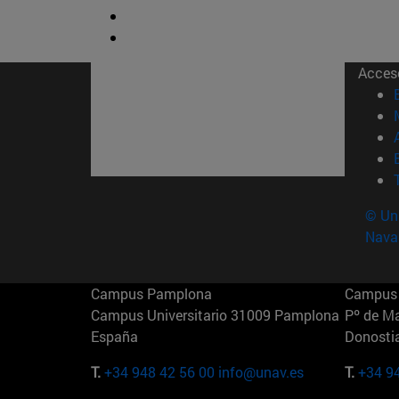
Acces
© Uni
Nava
Campus Pamplona
Campus 
Campus Universitario 31009 Pamplona
Pº de M
España
Donosti
T.
+34 948 42 56 00
info@unav.es
T.
+34 9