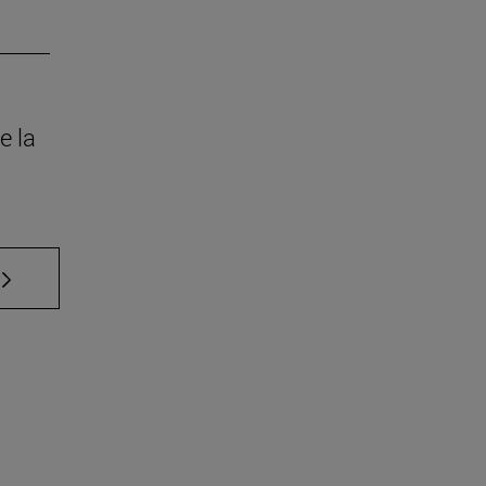
e la
 TAB para desplazarse.