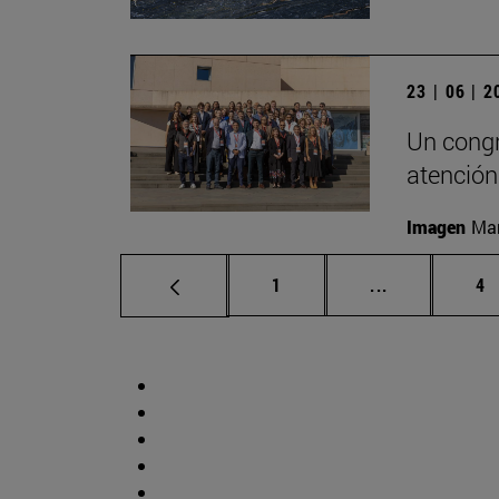
23 | 06 | 
Un congr
atención
Imagen
Man
Página
Páginas inte
Pá
1
...
4