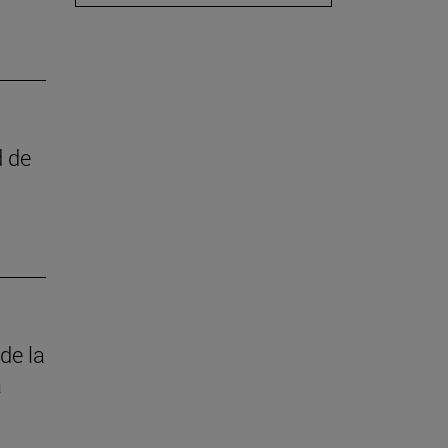
d de
de la
a