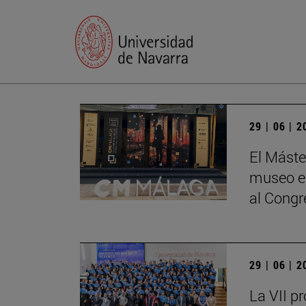
29 | 06 | 
El Máste
museo en
al Cong
29 | 06 | 
La VII p