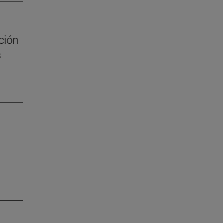
ción
s