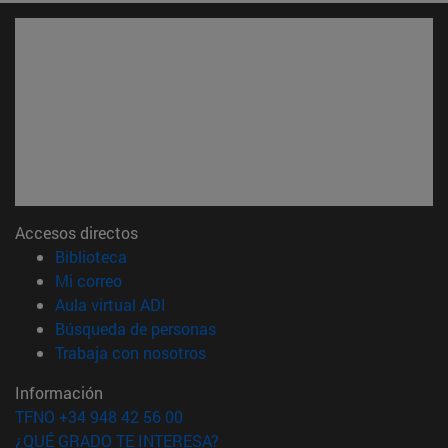
Accesos directos
(abre en nueva ventana)
Biblioteca
(abre en nueva ventana)
Mi correo
(abre en nueva ventana)
Aula virtual ADI
(abre en nueva ventana)
Búsqueda de personas
(abre en nueva ventana)
Trabaja con nosotros
Información
TFNO +34 948 42 56 00
¿QUÉ GRADO TE INTERESA?