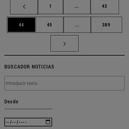
Página
Páginas intermedias Us
Página
1
...
43
Página
Página
Páginas intermedias U
Página
44
45
...
389
BUSCADOR NOTICIAS
Desde