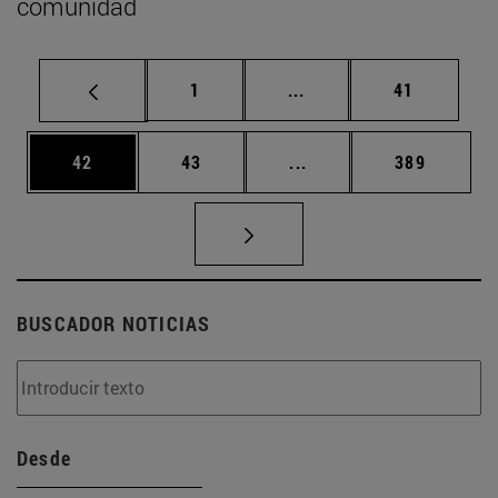
comunidad
Página
Páginas intermedias Us
Página
1
...
41
Página
Página
Páginas intermedias U
Página
42
43
...
389
BUSCADOR NOTICIAS
Desde