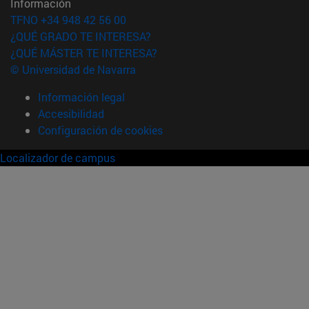
Información
TFNO +34 948 42 56 00
¿QUÉ GRADO TE INTERESA?
¿QUÉ MÁSTER TE INTERESA?
© Universidad de Navarra
Información legal
Accesibilidad
Configuración de cookies
Localizador de campus