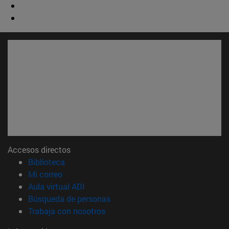
Accesos directos
(abre en nueva ventana)
Biblioteca
(abre en nueva ventana)
Mi correo
(abre en nueva ventana)
Aula virtual ADI
(abre en nueva ventana)
Búsqueda de personas
(abre en nueva ventana)
Trabaja con nosotros