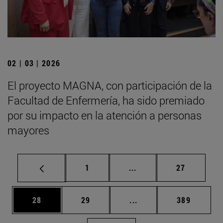
02 | 03 | 2026
El proyecto MAGNA, con participación de la
Facultad de Enfermería, ha sido premiado
por su impacto en la atención a personas
mayores
Página
Páginas intermedias Us
Página
1
...
27
Página
Página
Páginas intermedias U
Página
28
29
...
389