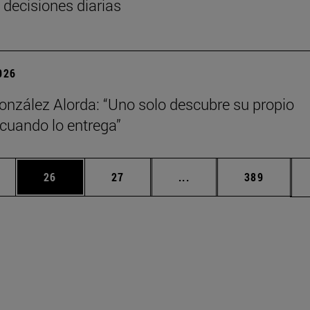
 decisiones diarias
2026
onzález Alorda: “Uno solo descubre su propio
cuando lo entrega”
edias Use TAB para desplazarse.
ina
Página
Página
Páginas intermedias Us
Página
26
27
...
389