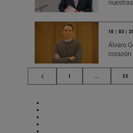
nuestras
10 | 03 | 
Álvaro G
corazón 
Página
Páginas interm
Pág
1
...
25