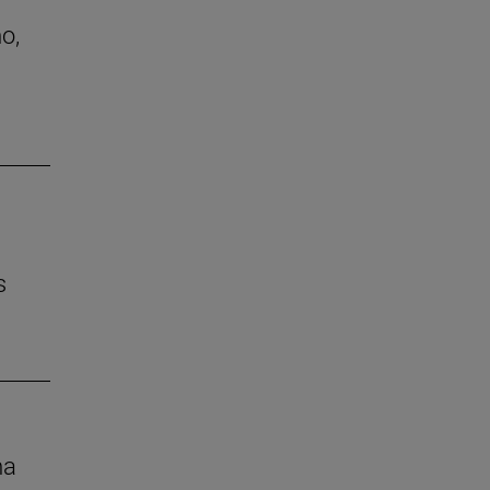
o,
s
na