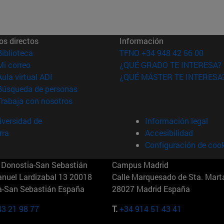
os directos
Información
(abre en nueva ventana)
Biblioteca
TFNO +34 948 42 56 00
(abre en nueva ventana)
Mi correo
¿QUÉ GRADO TE INTERESA?
(abre en nueva ventana)
Aula virtual ADI
¿QUÉ MÁSTER TE INTERESA
(abre en nueva ventana)
Búsqueda de personas
(abre en nueva ventana)
Trabaja con nosotros
versidad de
Información legal
rra
Accesibilidad
Configuración de coo
Donostia-San Sebastián
Campus Madrid
anuel Lardizabal 13 20018
Calle Marquesado de Sta. Marta
a-San Sebastián España
28027 Madrid España
43 21 98 77
T.
+34 914 51 43 41