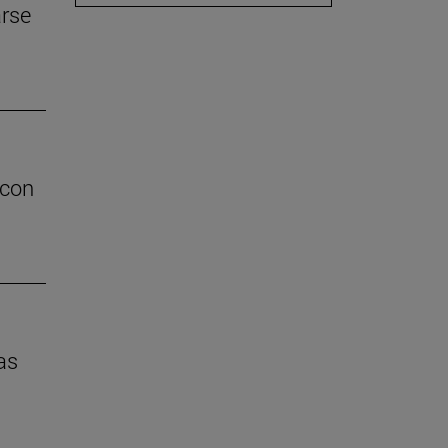
arse
 con
as