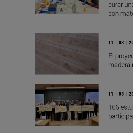
curar un
con mate
11 | 03 | 
El proye
madera 
11 | 03 | 
166 estu
participa