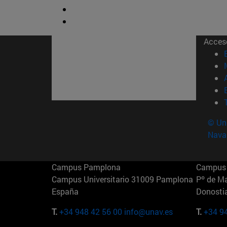
Acces
© Uni
Nava
Campus Pamplona
Campus 
Campus Universitario 31009 Pamplona
Pº de M
España
Donosti
T.
+34 948 42 56 00
info@unav.es
T.
+34 9