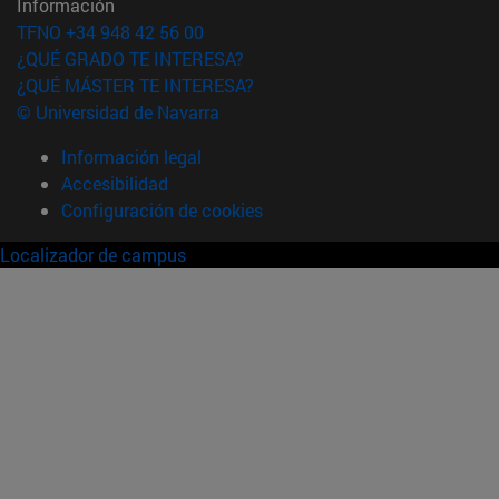
Información
TFNO +34 948 42 56 00
¿QUÉ GRADO TE INTERESA?
¿QUÉ MÁSTER TE INTERESA?
© Universidad de Navarra
Información legal
Accesibilidad
Configuración de cookies
Localizador de campus